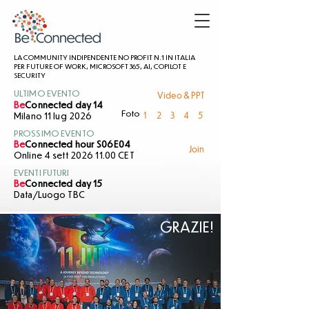
LA COMMUNITY INDIPENDENTE NO PROFIT N.1 IN ITALIA
PER FUTURE OF WORK, MICROSOFT 365, AI, COPILOT E
SECURITY
Video & PPT
ULTIMO EVENTO
Be
Connected day 14
1
2
3
4
5
Foto
Milano 11 lug 2026
PROSSIMO EVENTO
Be
Connected hour S06E04
Join
Online 4 sett 2026 11.00 CET
EVENTI FUTURI
Be
Connected day 15
Data/Luogo TBC
GRAZIE!