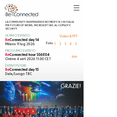
LA COMMUNITY INDIPENDENTE NO PROFIT N.1 IN ITALIA
PER FUTURE OF WORK, MICROSOFT 365, AI, COPILOT E
SECURITY
Video & PPT
ULTIMO EVENTO
Be
Connected day 14
1
2
3
4
5
Foto
Milano 11 lug 2026
PROSSIMO EVENTO
Be
Connected hour S06E04
Join
Online 4 sett 2026 11.00 CET
EVENTI FUTURI
Be
Connected day 15
Data/Luogo TBC
GRAZIE!