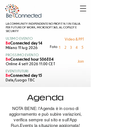
LA COMMUNITY INDIPENDENTE NO PROFIT N.1 IN ITALIA
PER FUTURE OF WORK, MICROSOFT 365, AI, COPILOT E
SECURITY
Video & PPT
ULTIMO EVENTO
Be
Connected day 14
1
2
3
4
5
Foto
Milano 11 lug 2026
PROSSIMO EVENTO
Be
Connected hour S06E04
Join
Online 4 sett 2026 11.00 CET
EVENTI FUTURI
Be
Connected day 15
Data/Luogo TBC
Agenda
NOTA BENE: l'Agenda è in corso di
aggiornamento e può subire variazioni,
verifica sempre sul sito e sull'App
Run.Events la situazione aggiornata!