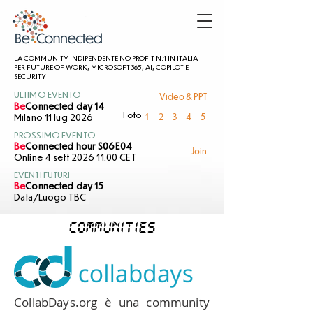
LA COMMUNITY INDIPENDENTE NO PROFIT N.1 IN ITALIA
PER FUTURE OF WORK, MICROSOFT 365, AI, COPILOT E
SECURITY
Video & PPT
ULTIMO EVENTO
Be
Connected day 14
1
2
3
4
5
Foto
Milano 11 lug 2026
PROSSIMO EVENTO
Be
Connected hour S06E04
Join
Online 4 sett 2026 11.00 CET
EVENTI FUTURI
Be
Connected day 15
Data/Luogo TBC
Communities
CollabDays.org è una community