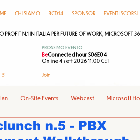
ME
CHI SIAMO
BCD14
SPONSOR
EVENTI SCORSI
PROFIT N.1 IN ITALIA PER FUTURE OF WORK, MICROSOFT 365
PROSSIMO EVENTO
Be
Connected hour S06E04
Online 4 sett 2026 11.00 CET
5
Join
lan
On-Site Events
Webcast
Microsoft H
lunch n.5 - PBX