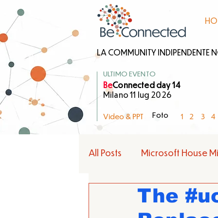
HO
LA COMMUNITY INDIPENDENTE NO 
ULTIMO EVENTO
Be
Connected day 14
Milano 11 lug 2026
1
2
3
4
Video & PPT
Foto
All Posts
Microsoft House Mi
The #uc