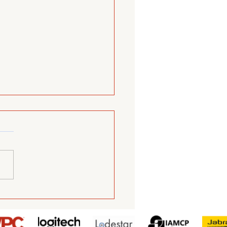
onnected day Live
nt 2020 Summer Ed.