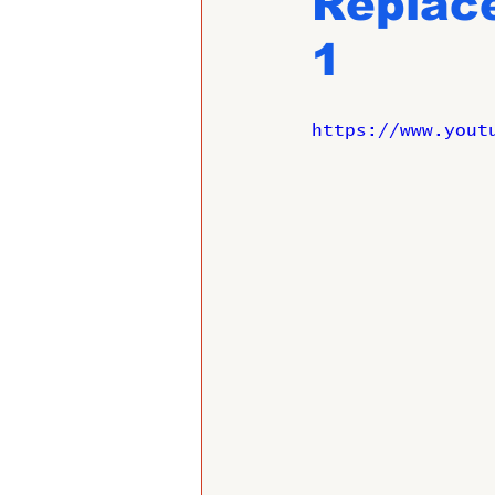
Replac
1
https://www.yout