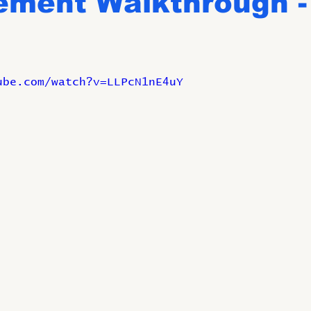
ement Walkthrough -
ube.com/watch?v=LLPcN1nE4uY