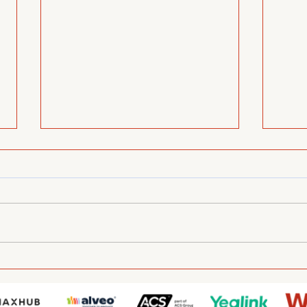
BeConnected day 7
BeC
Eve