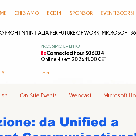
ME
CHI SIAMO
BCD14
SPONSOR
EVENTI SCORSI
PROFIT N.1 IN ITALIA PER FUTURE OF WORK, MICROSOFT 365
PROSSIMO EVENTO
Be
Connected hour S06E04
Online 4 sett 2026 11.00 CET
5
Join
lan
On-Site Events
Webcast
Microsoft H
zione: da Unified a